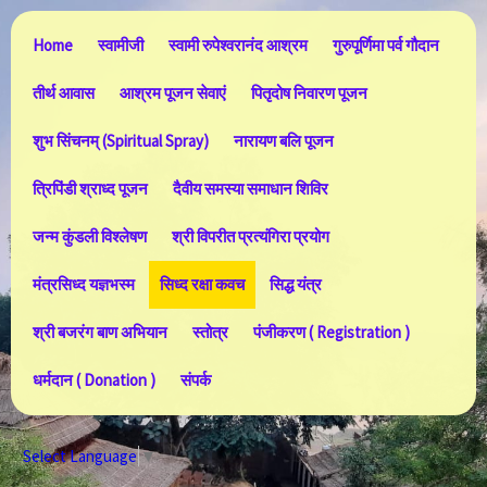
Home
स्वामीजी
स्वामी रुपेश्वरानंद आश्रम
गुरुपूर्णिमा पर्व गौदान
तीर्थ आवास
आश्रम पूजन सेवाएं
पितृदोष निवारण पूजन
शुभ सिंचनम् (Spiritual Spray)
नारायण बलि पूजन
त्रिपिंडी श्राध्द पूजन
दैवीय समस्या समाधान शिविर
जन्म कुंडली विश्लेषण
श्री विपरीत प्रत्यंगिरा प्रयोग
मंत्रसिध्द यज्ञभस्म
सिध्द रक्षा कवच
सिद्ध यंत्र
श्री बजरंग बाण अभियान
स्तोत्र
पंजीकरण ( Registration )
धर्मदान ( Donation )
संपर्क
Select Language
▼